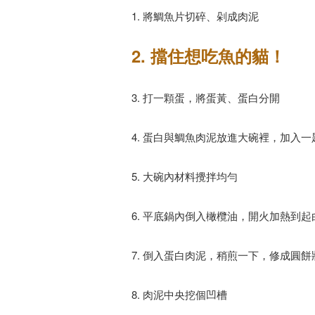
1. 將鯛魚片切碎、剁成肉泥
2. 擋住想吃魚的貓！
3. 打一顆蛋，將蛋黃、蛋白分開
4. 蛋白與鯛魚肉泥放進大碗裡，加入
5. 大碗內材料攪拌均勻
6. 平底鍋內倒入橄欖油，開火加熱到起白煙 (
7. 倒入蛋白肉泥，稍煎一下，修成圓餅
8. 肉泥中央挖個凹槽