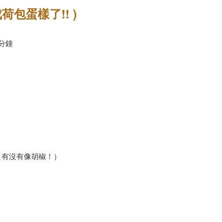
荷包蛋樣了!! )
分鐘
（有沒有像胡椒！）