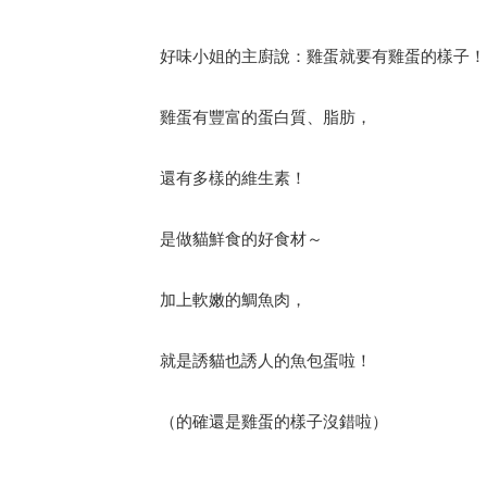
好味小姐的主廚說：雞蛋就要有雞蛋的樣子！
雞蛋有豐富的蛋白質、脂肪，
還有多樣的維生素！
是做貓鮮食的好食材～
加上軟嫩的鯛魚肉，
就是誘貓也誘人的魚包蛋啦！
（的確還是雞蛋的樣子沒錯啦）