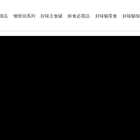
潔品
懶骨頭系列
好味主食罐
鮮食必需品
好味貓零食
好味貓