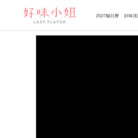
2027貓日曆
好味清