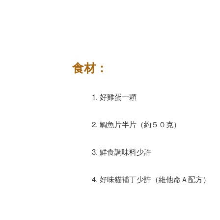
食材：
1. 好雞蛋一顆
2. 鯛魚片半片（約５０克）
3. 鮮食調味料少許
4. 好味貓補丁少許（維他命Ａ配方）