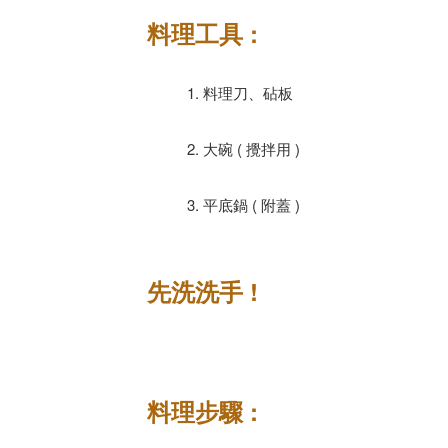
料理工具 :
1. 料理刀、砧板
2. 大碗 ( 攪拌用 )
3. 平底鍋 ( 附蓋 )
先洗洗手 !
料理步驟 :