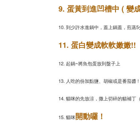
9. 蛋黃到進凹槽中 ( 變成
10. 到少許水進鍋中，蓋上鍋蓋，煎蒸5
11. 蛋白變成軟軟嫩嫩!!
12. 起鍋~將魚包蛋放到盤子上
13. 人吃的份加點鹽、胡椒或是番茄醬 !
14. 貓咪的先放涼，撒上切碎的貓補丁
開動囉！
15. 貓咪