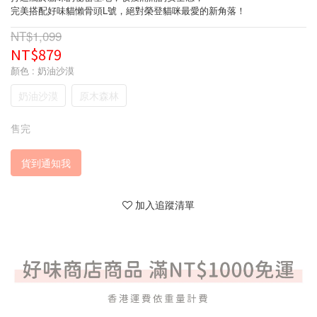
完美搭配好味貓懶骨頭L號，絕對榮登貓咪最愛的新角落！
NT$1,099
NT$879
顏色
: 奶油沙漠
奶油沙漠
原木森林
售完
貨到通知我
加入追蹤清單