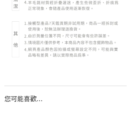
好味貓帳篷｜適配懶骨頭L號｜好
產品介紹
您可能喜歡...
打造屬於貓咪的秘密基地，完美搭配好味貓懶骨頭大貓L號使用的毛氈材質帳
產品特色
完美搭配好味貓懶骨頭L｜入口與尺寸設計完美符合貓懶骨頭‧大貓L，打造