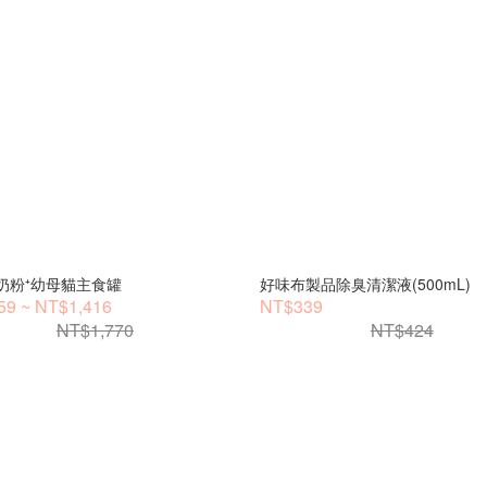
貓奶粉⁺幼母貓主食罐
好味布製品除臭清潔液(500mL)
9 ~ NT$1,416
NT$339
NT$1,770
NT$424