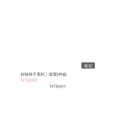
售完
好味柿子系列｜清潔3件組
NT$689
NT$921