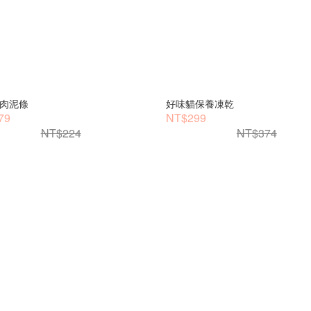
肉泥條
好味貓保養凍乾
79
NT$299
NT$224
NT$374