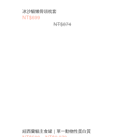
冰沙貓懶骨頭枕套
NT$699
NT$874
紐西蘭貓主食罐｜單一動物性蛋白質