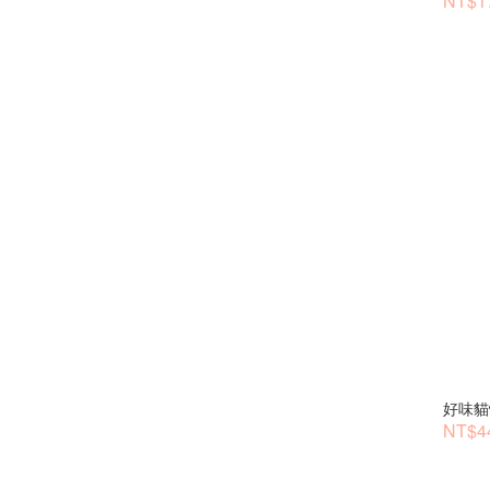
NT$1
好味貓
NT$44