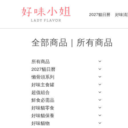
2027貓日曆
好味清
全部商品 | 所有商品
所有商品
2027貓日曆
懶骨頭系列
好味主食罐
超值組合
鮮食必需品
好味貓零食
好味貓保養
好味貓物