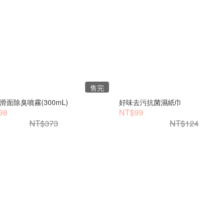
售完
滑面除臭噴霧(300mL)
好味去污抗菌濕紙巾
98
NT$99
NT$373
NT$124