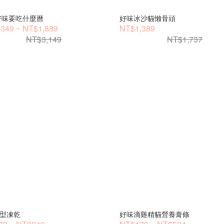
7好味要吃什麼曆
好味冰沙貓懶骨頭
349 ~ NT$1,889
NT$1,389
NT$3,149
NT$1,737
型凍乾
好味滴雞精貓營養膏條