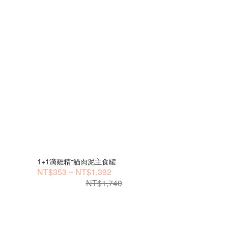
1+1滴雞精⁺貓肉泥主食罐
NT$353 ~ NT$1,392
NT$1,740