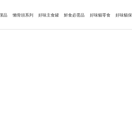
潔品
懶骨頭系列
好味主食罐
鮮食必需品
好味貓零食
好味貓