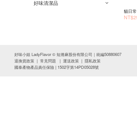
好味清潔品
貓日常
NT$2
好味小姐 LadyFlavor © 短捲麻股份有限公司｜統編50880607
退換貨政策
|
常見問題
|
運送政策
|
隱私政策
國泰產物產品責任保險 | 1502字第14PD05028號