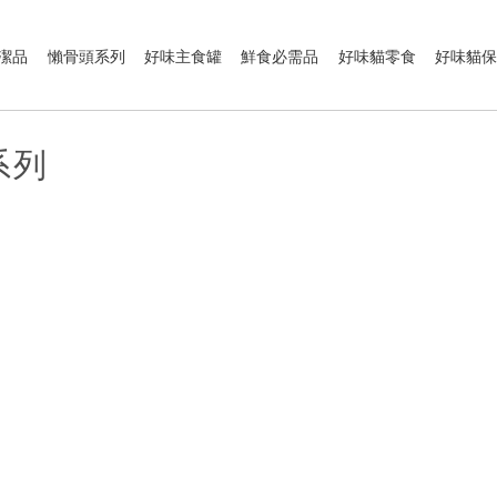
潔品
懶骨頭系列
好味主食罐
鮮食必需品
好味貓零食
好味貓
系列