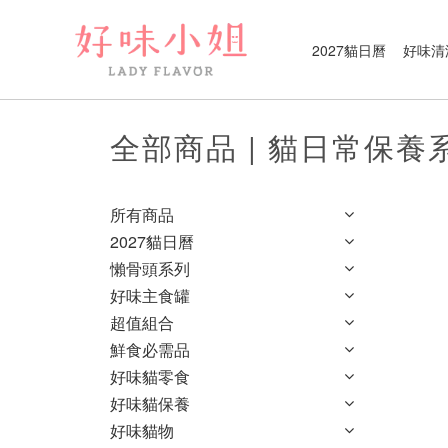
2027貓日曆
好味清
全部商品 | 貓日常保養
所有商品
2027貓日曆
懶骨頭系列
好味主食罐
超值組合
鮮食必需品
好味貓零食
好味貓保養
好味貓物