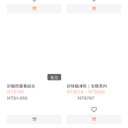
售完
好貓照書養組合
好味貓凍乾｜全雞系列
NT$769
NT$219 ~ NT$629
NT$1,055
NT$787