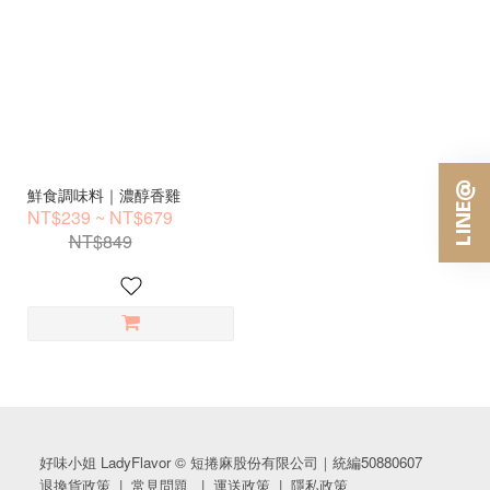
鮮食調味料｜濃醇香雞
NT$239 ~ NT$679
NT$849
好味小姐 LadyFlavor © 短捲麻股份有限公司｜統編50880607
退換貨政策
|
常見問題
|
運送政策
|
隱私政策