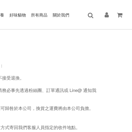
保養
好味貓物
所有商品
關於我們
：
恕不接受退換。
必事先透過粉絲團、訂單通訊或 Line@ 通知我
因可歸咎於本公司，換貨之運費將由本公司負擔。
件地點。
指定方式寄回我們客服人員指定的收