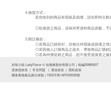
4.換貨方式：
若您收到的商品有瑕疵及損壞，請先即時主動
◎欲換貨之商品，須保持寄達時商品原貌，予
5.附註條款：
◎若商品已經拆封，但無任何瑕疵或損壞之情
◎若因個人訂購商品之疏失，導致商品訂購錯
◎若為特價促銷之商品，恕不接受退換貨之服
好味小姐 LadyFlavor © 短捲麻股份有限公司｜統編50880607
退換貨政策
|
常見問題
|
運送政策
|
隱私政策
國泰產物產品責任保險 | 1502字第14PD05028號