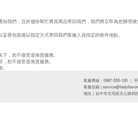
通知我們，且於儘快幫忙將其商品寄回我們，我們將立即為您辦理換
地點。
以妥善包裝後以指定方式寄回我們客服人員指定的收件
況下，恕不接受退換貨服務。
誤，恕不接受退換貨服務。
務。
客服專線：0987-555-120 ｜ 平日09
客服信箱 | service@ladyflavor
地址｜台中市北屯區文心路四段9