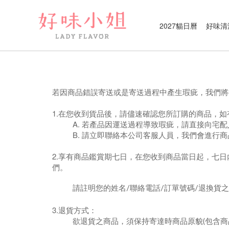
2027貓日曆
好味清
若因商品錯誤寄送或是寄送過程中產生瑕疵，我們將
1.在您收到貨品後，請儘速確認您所訂購的商品，
A. 若產品因運送過程導致瑕疵，請直接向宅
B. 請立即聯絡本公司客服人員，我們會進
2.享有商品鑑賞期七日，在您收到商品當日起，七日內
們。
請註明您的姓名/聯絡電話/訂單號碼/退換
3.退貨方式：
欲退貨之商品，須保持寄達時商品原貌(包含商品