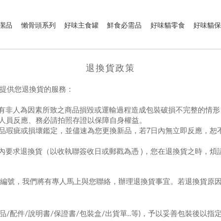
潔品
懶骨頭系列
好味主食罐
鮮食必需品
好味貓零食
好味貓
退換貨政策
提供您退換貨的服務：
如有非人為因素所致之商品損毀或運輸過程造成包裝破損不完整的情形
配人員反應、務必請拍照存證以保障自身權益。
行商品瑕疵或損壞鑑定，並儘速為您更換新品，若7日內無立即反應，
要求退換貨（以收執聯簽收日或郵戳為憑 )，您在退換貨之時，煩請務
貨之編號，我們將有專人馬上與您聯絡，辦理退換貨事宜。若退換貨原
/配件/說明書/保證書/包裝盒/出貨單..等)，予以妥善包裝後以