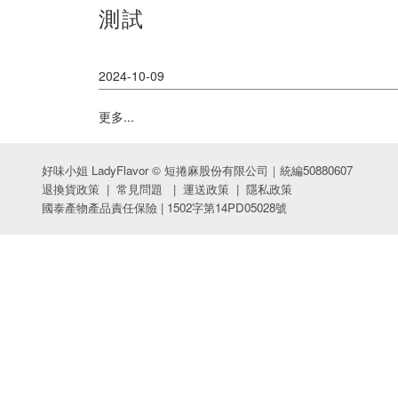
測試
2024-10-09
更多...
好味小姐 LadyFlavor © 短捲麻股份有限公司｜統編50880607
退換貨政策
|
常見問題
|
運送政策
|
隱私政策
國泰產物產品責任保險 | 1502字第14PD05028號