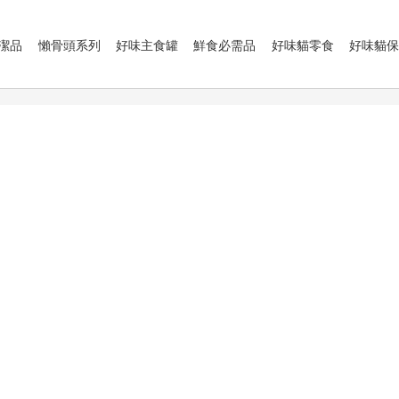
潔品
懶骨頭系列
好味主食罐
鮮食必需品
好味貓零食
好味貓