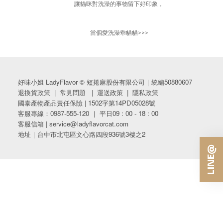
讓貓咪對洗澡的
事物留下好印象，
當個愛洗澡乖貓貓>>>
好味小姐 LadyFlavor © 短捲麻股份有限公司｜統編50880607
退換貨政策
|
常見問題
|
運送政策
|
隱私政策
國泰產物產品責任保險 | 1502字第14PD05028號
客服專線：0987-555-120 ｜ 平日09 : 00 - 18 : 00
客服信箱 | service@ladyflavorcat.com
地址｜台中市北屯區文心路四段936號3樓之2